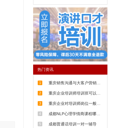
热门资讯
重庆销售沟通与大客户营销培
1
训话术
重庆企业培训师培训班可以学
2
到什么？
重庆企业对培训师岗位一般有
3
哪些要求？
成都NLP心理学情商课程哪里
4
比较专业
成都普通话培训一对一辅导
5