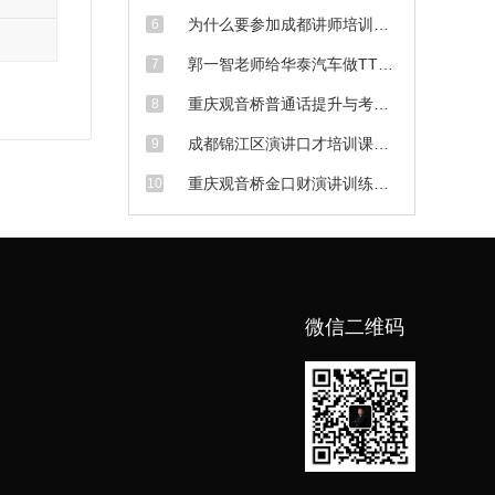
为什么要参加成都讲师培训
6
班？
郭一智老师给华泰汽车做TTT
7
培训师课程现场
重庆观音桥普通话提升与考试
8
培训课程
成都锦江区演讲口才培训课程
9
上课场景
重庆观音桥金口财演讲训练课
10
程场景
微信二维码