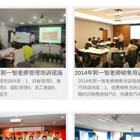
以及普通话考试过程中的常见问
作楼。金口财成都校区栏目页，
难点，进行突击训练。让学
击关注课程信息：成都口才培训
4年郭一智老师管理培训现场
2014年郭一智老师销售培
理培训内容：1、目标管理2、教
2014年郭一智老师销售培训现
理3、团队管理4、员工激励5、
巧培训内容：1、优秀销售员的
提升
顾问式销售的技巧3、沟通技巧
的技巧5、客户关系的技巧