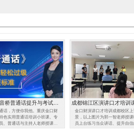
音桥普通话提升与考试培
成都锦江区演讲口才培训
通话，方便你我他。重庆金口财
金口财演讲口才培训成都校区上
课场景
特色实用普通话培训小班课。专
景，以上图片为郭一智老师授课
员、普通话与主持人老师授课，
员上台练习当众讲话、提升自信
教学。针对四川、重庆人的口音
景。上课地址为成都锦江区东方