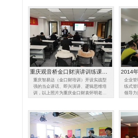
升培训的针对性、实用性。 课
问题，
题，重
重庆观音桥金口财演讲训练课程
201
重庆智易达（金口财培训）开设实战型
企业管
场景
强的当众讲话、即兴演讲、逻辑思维培
练式管
训，以上照片为重庆金口财袁怀明老师
领导力
重庆观音桥光宇国际校区讲课程的培训
场景。