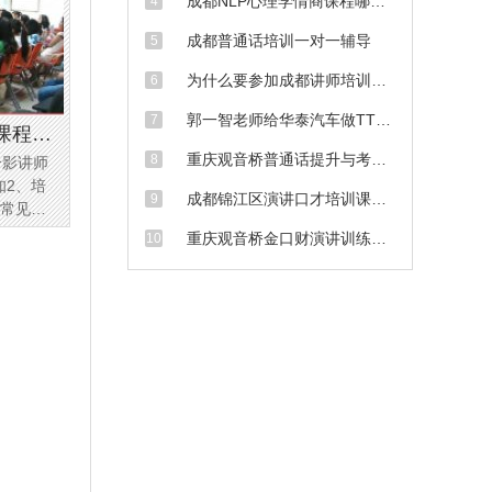
成都NLP心理学情商课程哪里
4
比较专业
成都普通话培训一对一辅导
5
为什么要参加成都讲师培训
6
班？
郭一智老师给华泰汽车做TTT
7
课程合
培训师课程现场
重庆观音桥普通话提升与考试
8
合影讲师
培训课程
知2、培
成都锦江区演讲口才培训课程
9
、常见授
上课场景
重庆观音桥金口财演讲训练课
10
程场景